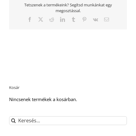
Tetszenek a termékeink? Segítsd munkánkat egy
megosztással.
Facebook
Twitter
Reddit
LinkedIn
Tumblr
Pinterest
Vk
Email:
Kosár
Nincsenek termékek a kosárban.
Keresés...