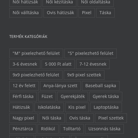
Női hátizsák
Női kézitáska
Női oldaltáska
Női válltáska
Ovis hátizsák
Pixel
Táska
TERMÉK KATEGÓRIÁK
"M" pixelezhető felület
"S" pixelezhető felület
3-6 évesnek
5 000 Ft alatt
7-12 évesnek
9x9 pixelezhető felület
9x9 pixel szettek
12 év felett
Anya-lánya szett
Baseball sapka
Férfi táska
Füzet
Gyerekjáték
Gyerek táska
Hátizsák
Iskolatáska
Kis pixel
Laptoptáska
Nagy pixel
Női táska
Ovis táska
Pixel szettek
Pénztárca
Ridikül
Tolltartó
Uzsonnás táska