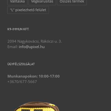
Válltáska
Végkiárusítás
Összes termék
“L” pixelezhető felület
K9-IMMUN KFT.
2094 Nagykovácsi, Rákóczi u. 3.
Email:
info@upixel.hu
ÜGYFÉLSZOLGÁLAT
Munkanapokon: 10:00-17:00
+3670/677-5667