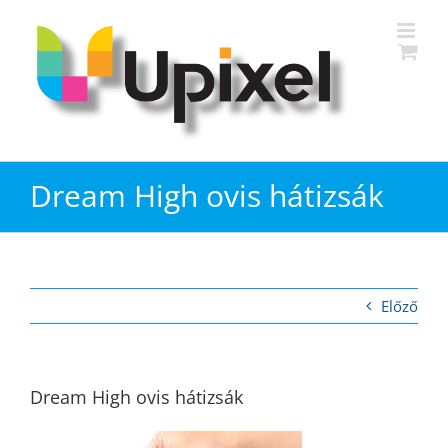
Kihagyás
Dream High ovis hátizsák
Előző
Dream High ovis hátizsák