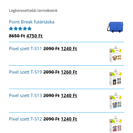
Legkeresettebb termékeink
Point Break futártáska
Original
Current
8650
Ft
4750
Ft
Értékelés:
5.00
/ 5
price
price
Original
Current
Pixel szett T-S11
was:
is:
2090
Ft
1240
Ft
price
price
8650 Ft.
4750 Ft.
was:
is:
2090 Ft.
1240 Ft.
Original
Current
Pixel szett T-S19
2090
Ft
1260
Ft
price
price
was:
is:
2090 Ft.
1260 Ft.
Original
Current
Pixel szett T-S13
2090
Ft
1240
Ft
price
price
was:
is:
2090 Ft.
1240 Ft.
Original
Current
Pixel szett T-S12
2090
Ft
1240
Ft
price
price
was:
is: