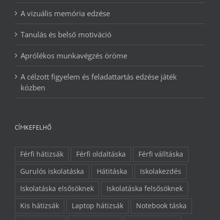
A vizuális memória edzése
Tanulás és belső motiváció
Aprólékos munkavégzés öröme
A célzott figyelem és feladattartás edzése játék
közben
CÍMKEFELHŐ
Férfi hátizsák
Férfi oldaltáska
Férfi válltáska
Gurulós iskolatáska
Hátitáska
Iskolakezdés
Iskolatáska elsősöknek
Iskolatáska felsősöknek
Kis hátizsák
Laptop hátizsák
Notebook táska