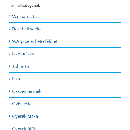
Termékkategóriák
Végkiárusítás
Baseball sapka
9x9 pixelezhető felület
Iskolatáska
Tolltartó
Füzet
Összes termék
Ovis táska
Gyerek táska
Gyerekjáték