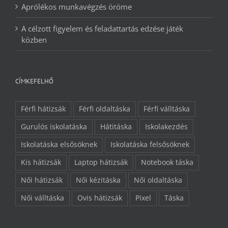
Aprólékos munkavégzés öröme
A célzott figyelem és feladattartás edzése játék
közben
CÍMKEFELHŐ
Férfi hátizsák
Férfi oldaltáska
Férfi válltáska
Gurulós iskolatáska
Hátitáska
Iskolakezdés
Iskolatáska elsősöknek
Iskolatáska felsősöknek
Kis hátizsák
Laptop hátizsák
Notebook táska
Női hátizsák
Női kézitáska
Női oldaltáska
Női válltáska
Ovis hátizsák
Pixel
Táska