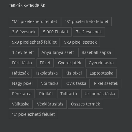
TERMÉK KATEGÓRIÁK
"M" pixelezhető felület
"S" pixelezhető felület
3-6 évesnek
5 000 Ft alatt
7-12 évesnek
9x9 pixelezhető felület
9x9 pixel szettek
12 év felett
Anya-lánya szett
Baseball sapka
Férfi táska
Füzet
Gyerekjáték
Gyerek táska
Hátizsák
Iskolatáska
Kis pixel
Laptoptáska
Nagy pixel
Női táska
Ovis táska
Pixel szettek
Pénztárca
Ridikül
Tolltartó
Uzsonnás táska
Válltáska
Végkiárusítás
Összes termék
“L” pixelezhető felület