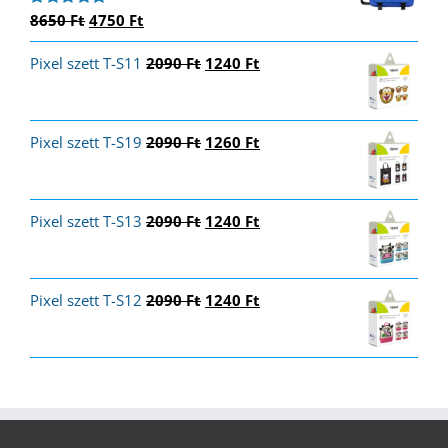
Original
Current
8650
Ft
4750
Ft
Értékelés:
5.00
/ 5
price
price
Original
Current
Pixel szett T-S11
was:
is:
2090
Ft
1240
Ft
price
price
8650 Ft.
4750 Ft.
was:
is:
2090 Ft.
1240 Ft.
Original
Current
Pixel szett T-S19
2090
Ft
1260
Ft
price
price
was:
is:
2090 Ft.
1260 Ft.
Original
Current
Pixel szett T-S13
2090
Ft
1240
Ft
price
price
was:
is:
2090 Ft.
1240 Ft.
Original
Current
Pixel szett T-S12
2090
Ft
1240
Ft
price
price
was:
is:
2090 Ft.
1240 Ft.