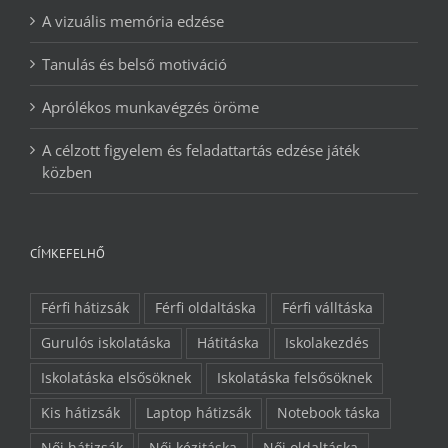
A vizuális memória edzése
Tanulás és belső motiváció
Aprólékos munkavégzés öröme
A célzott figyelem és feladattartás edzése játék
közben
CÍMKEFELHŐ
Férfi hátizsák
Férfi oldaltáska
Férfi válltáska
Gurulós iskolatáska
Hátitáska
Iskolakezdés
Iskolatáska elsősöknek
Iskolatáska felsősöknek
Kis hátizsák
Laptop hátizsák
Notebook táska