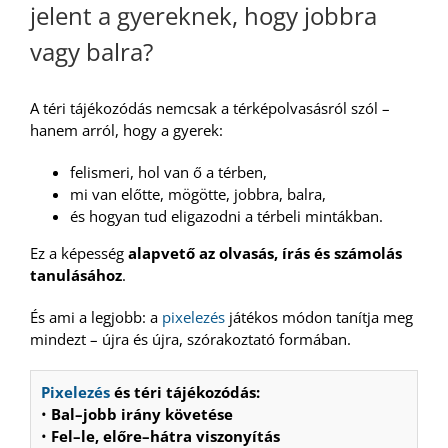
jelent a gyereknek, hogy jobbra
vagy balra?
A téri tájékozódás nemcsak a térképolvasásról szól –
hanem arról, hogy a gyerek:
felismeri, hol van ő a térben,
mi van előtte, mögötte, jobbra, balra,
és hogyan tud eligazodni a térbeli mintákban.
Ez a képesség
alapvető az olvasás, írás és számolás
tanulásához
.
És ami a legjobb: a
pixelezés
játékos módon tanítja meg
mindezt – újra és újra, szórakoztató formában.
Pixelezés
és téri tájékozódás:
•
Bal–jobb irány követése
•
Fel–le, előre–hátra viszonyítás