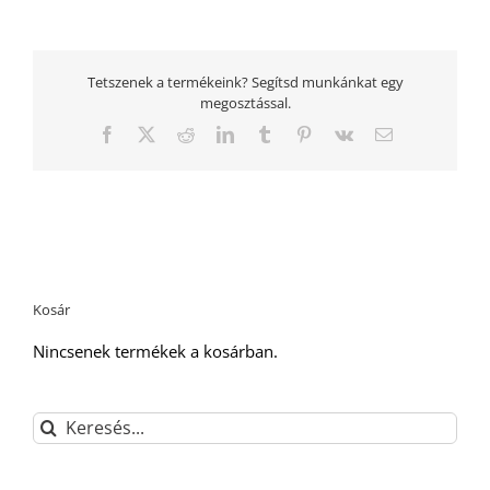
Tetszenek a termékeink? Segítsd munkánkat egy
megosztással.
Facebook
Twitter
Reddit
LinkedIn
Tumblr
Pinterest
Vk
Email:
Kosár
Nincsenek termékek a kosárban.
Keresés...