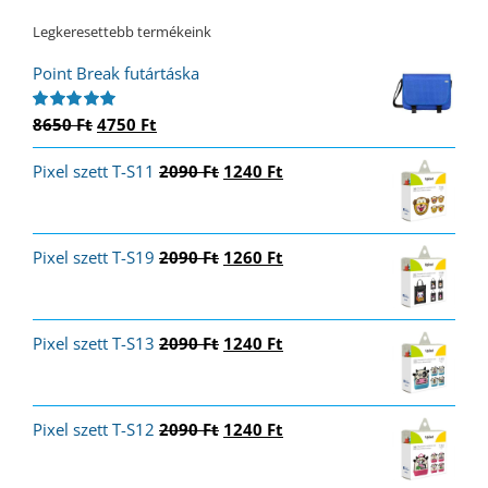
Legkeresettebb termékeink
Point Break futártáska
Original
Current
8650
Ft
4750
Ft
Értékelés:
5.00
/ 5
price
price
Original
Current
Pixel szett T-S11
was:
is:
2090
Ft
1240
Ft
price
price
8650 Ft.
4750 Ft.
was:
is:
2090 Ft.
1240 Ft.
Original
Current
Pixel szett T-S19
2090
Ft
1260
Ft
price
price
was:
is:
2090 Ft.
1260 Ft.
Original
Current
Pixel szett T-S13
2090
Ft
1240
Ft
price
price
was:
is:
2090 Ft.
1240 Ft.
Original
Current
Pixel szett T-S12
2090
Ft
1240
Ft
price
price
was:
is: