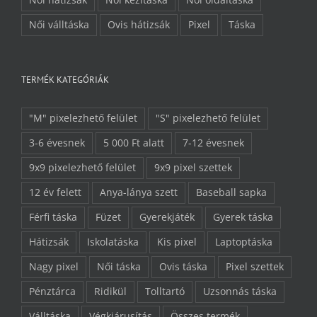
Női hátizsák
Női kézitáska
Női oldaltáska
Női válltáska
Ovis hátizsák
Pixel
Táska
TERMÉK KATEGÓRIÁK
"M" pixelezhető felület
"S" pixelezhető felület
3-6 évesnek
5 000 Ft alatt
7-12 évesnek
9x9 pixelezhető felület
9x9 pixel szettek
12 év felett
Anya-lánya szett
Baseball sapka
Férfi táska
Füzet
Gyerekjáték
Gyerek táska
Hátizsák
Iskolatáska
Kis pixel
Laptoptáska
Nagy pixel
Női táska
Ovis táska
Pixel szettek
Pénztárca
Ridikül
Tolltartó
Uzsonnás táska
Válltáska
Végkiárusítás
Összes termék