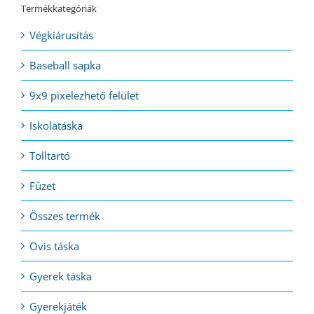
Termékkategóriák
Végkiárusítás
Baseball sapka
9x9 pixelezhető felület
Iskolatáska
Tolltartó
Füzet
Összes termék
Ovis táska
Gyerek táska
Gyerekjáték