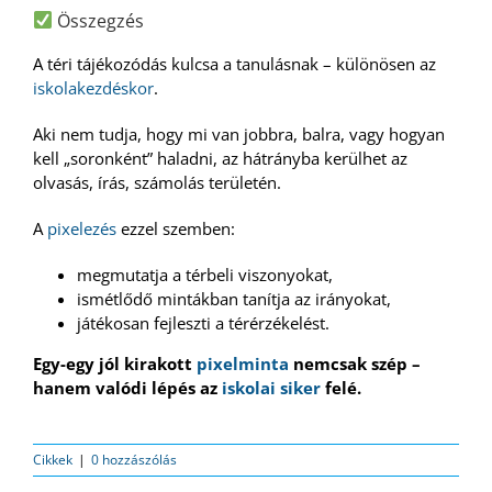
Összegzés
A téri tájékozódás kulcsa a tanulásnak – különösen az
iskolakezdéskor
.
Aki nem tudja, hogy mi van jobbra, balra, vagy hogyan
kell „soronként” haladni, az hátrányba kerülhet az
olvasás, írás, számolás területén.
A
pixelezés
ezzel szemben:
megmutatja a térbeli viszonyokat,
ismétlődő mintákban tanítja az irányokat,
játékosan fejleszti a térérzékelést.
Egy-egy jól kirakott
pixelminta
nemcsak szép –
hanem valódi lépés az
iskolai siker
felé.
Cikkek
|
0 hozzászólás