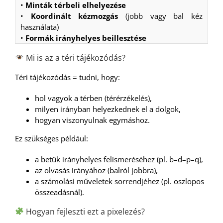
•
Minták térbeli elhelyezése
•
Koordinált kézmozgás
(jobb vagy bal kéz
használata)
•
Formák irányhelyes beillesztése
Mi is az a téri tájékozódás?
Téri tájékozódás = tudni, hogy:
hol vagyok a térben (térérzékelés),
milyen irányban helyezkednek el a dolgok,
hogyan viszonyulnak egymáshoz.
Ez szükséges például:
a betűk irányhelyes felismeréséhez (pl. b–d–p–q),
az olvasás irányához (balról jobbra),
a számolási műveletek sorrendjéhez (pl. oszlopos
összeadásnál).
Hogyan fejleszti ezt a pixelezés?