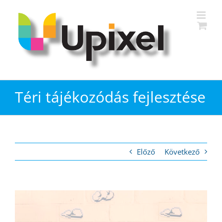
Kihagyás
Téri tájékozódás fejlesztése
Előző
Következő
View
Larger
Image