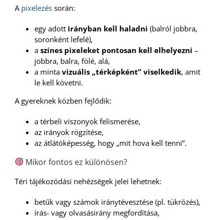
A
pixelezés
során:
egy adott
irányban kell haladni
(balról jobbra,
soronként lefelé),
a
színes pixeleket pontosan kell elhelyezni
–
jobbra, balra, fölé, alá,
a minta
vizuális „térképként” viselkedik
, amit
le kell követni.
A gyereknek közben fejlődik:
a térbeli viszonyok felismerése,
az irányok rögzítése,
az átlátóképesség, hogy „mit hova kell tenni”.
Mikor fontos ez különösen?
Téri tájékozódási nehézségek jelei lehetnek:
betűk vagy számok iránytévesztése (pl. tükrözés),
írás- vagy olvasásirány megfordítása,