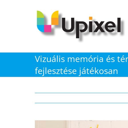
Kihagyás
Vizuális memória és térb
fejlesztése játékosan
View