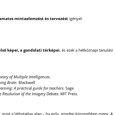
amatos mintaelemzést és tervezést
igényel:
lső képei, a gondolati térképei
, és ezek a hétköznapi tanulási
eory of Multiple Intelligences
.
ning Brain
. Blackwell
rning: A practical guide for teachers
. Sage
e Resolution of the Imagery Debate
. MIT Press
an, mint a láthatatlan alap – ha erős, minden könnyebben megy. A