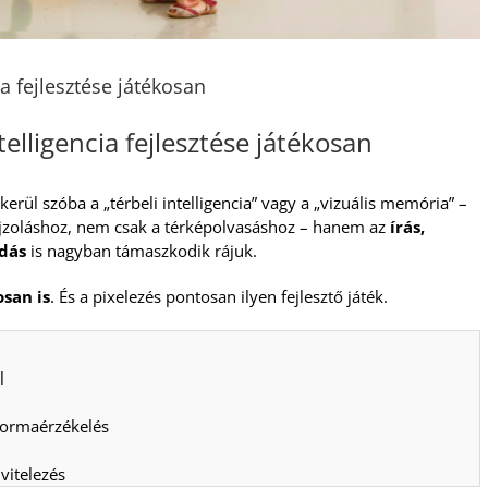
ia fejlesztése játékosan
telligencia fejlesztése játékosan
erül szóba a „térbeli intelligencia” vagy a „vizuális memória” –
ajzoláshoz, nem csak a térképolvasáshoz – hanem az
írás,
odás
is nagyban támaszkodik rájuk.
osan is
. És a pixelezés pontosan ilyen fejlesztő játék.
l
formaérzékelés
vitelezés