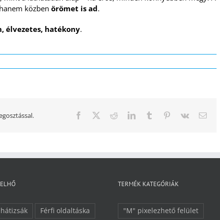
t, hanem közben
örömet is ad
.
n, élvezetes, hatékony
.
gosztással.
Facebook
Twitter
Reddit
LinkedIn
Tumblr
Pinterest
Vk
Emai
FELHŐ
TERMÉK KATEGÓRIÁK
 hátizsák
Férfi oldaltáska
"M" pixelezhető felület