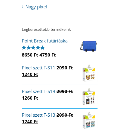
Nagy pixel
Legkeresettebb termékeink
Point Break futártáska
Original
Current
8650
Ft
4750
Ft
Értékelés:
5.00
/ 5
price
price
Pixel szett T-S11
was:
is:
2090
Ft
Original
Current
1240
Ft
8650 Ft.
4750 Ft.
price
price
was:
is:
Pixel szett T-S19
2090
Ft
2090 Ft.
1240 Ft.
Original
Current
1260
Ft
price
price
was:
is:
Pixel szett T-S13
2090
Ft
2090 Ft.
1260 Ft.
Original
Current
1240
Ft
price
price