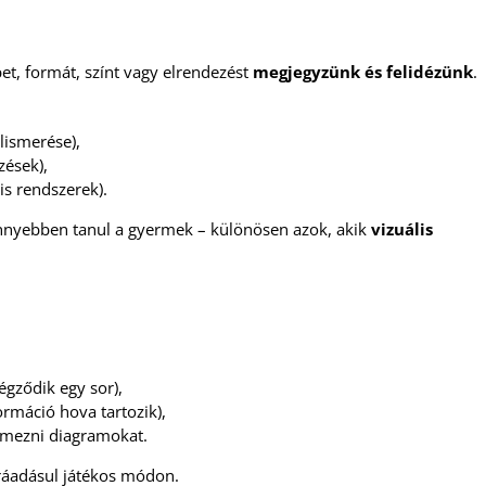
et, formát, színt vagy elrendezést
megjegyzünk és felidézünk
.
lismerése),
zések),
is rendszerek).
nnyebben tanul a gyermek – különösen azok, akik
vizuális
i
égződik egy sor),
rmáció hova tartozik),
elmezni diagramokat.
ráadásul játékos módon.