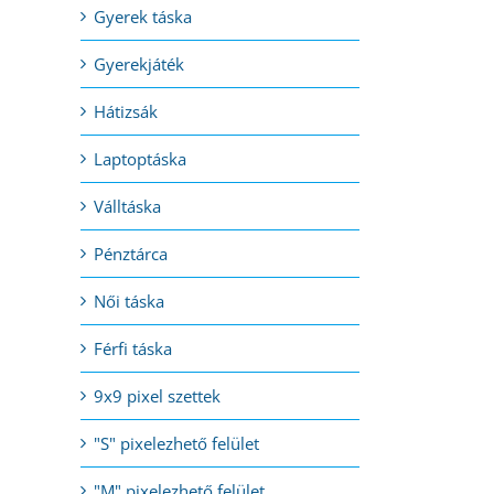
Gyerek táska
Gyerekjáték
Hátizsák
Laptoptáska
Válltáska
Pénztárca
Női táska
Férfi táska
9x9 pixel szettek
"S" pixelezhető felület
"M" pixelezhető felület