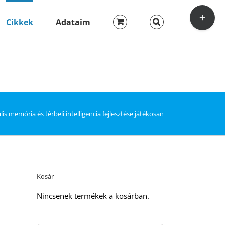
Toggle
Sliding
Cikkek
Adataim
Bar
Area
lis memória és térbeli intelligencia fejlesztése játékosan
Kosár
Nincsenek termékek a kosárban.