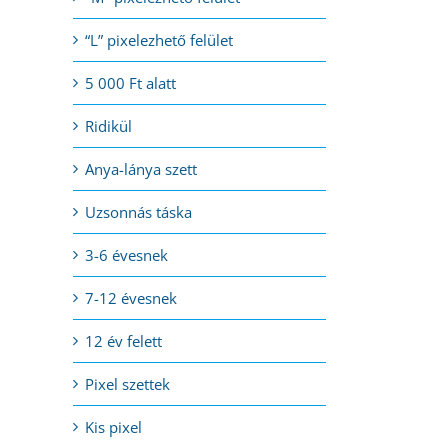
“L” pixelezhető felület
5 000 Ft alatt
Ridikül
Anya-lánya szett
Uzsonnás táska
3-6 évesnek
7-12 évesnek
12 év felett
Pixel szettek
Kis pixel