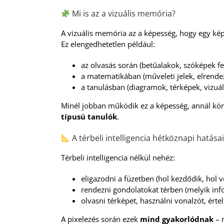
Mi is az a vizuális memória?
A vizuális memória az a képesség, hogy egy kép
Ez elengedhetetlen például:
az olvasás során (betűalakok, szóképek fe
a matematikában (műveleti jelek, elrende
a tanulásban (diagramok, térképek, vizuál
Minél jobban működik ez a képesség, annál kö
típusú tanulók
.
A térbeli intelligencia hétköznapi hatása
Térbeli intelligencia nélkül nehéz:
eligazodni a füzetben (hol kezdődik, hol v
rendezni gondolatokat térben (melyik info
olvasni térképet, használni vonalzót, ért
A pixelezés során ezek
mind gyakorlódnak
– 