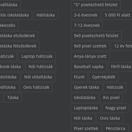
 válltáska
"S" pixelezhető felület
lós iskolatáska
Hátitáska
3-6 évesnek
5 000 Ft alatt
lakezdés
7-12 évesnek
latáska elsősöknek
9x9 pixelezhető felület
latáska felsősöknek
9x9 pixel szettek
12 év fel
hátizsák
Laptop hátizsák
Anya-lánya szett
book táska
Női hátizsák
Baseball sapka
Férfi táska
kézitáska
Női oldaltáska
Füzet
Gyerekjáték
válltáska
Ovis hátizsák
Gyerek táska
Hátizsák
Táska
Iskolatáska
Kis pixel
Laptoptáska
Nagy pixel
Női táska
Ovis táska
Pixel szettek
Pénztárca