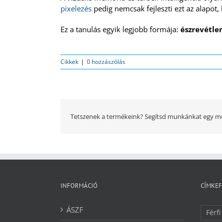
pixelezés
pedig nemcsak fejleszti ezt az alapo
Ez a tanulás egyik legjobb formája:
észrevétle
Cikkek
|
0 hozzászólás
Tetszenek a termékeink? Segítsd munkánkat egy me
INFORMÁCIÓ
CÍMKE
ÁSZF
Férfi