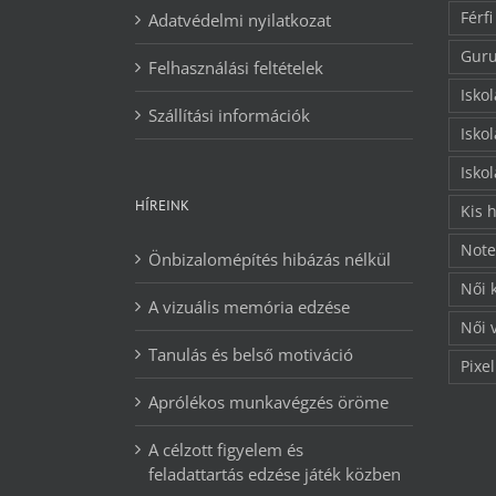
Férfi
Adatvédelmi nyilatkozat
Guru
Felhasználási feltételek
Isko
Szállítási információk
Isko
Isko
HÍREINK
Kis 
Note
Önbizalomépítés hibázás nélkül
Női 
A vizuális memória edzése
Női 
Tanulás és belső motiváció
Pixel
Aprólékos munkavégzés öröme
A célzott figyelem és
feladattartás edzése játék közben