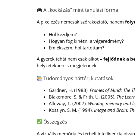
A „kockázás” mint tanulási forma
A pixelezés nemcsak szórakoztató, hanem
foly
Hol kezdjem?
Hogyan fog kinézni a végeredmény?
Emlékszem, hol tartottam?
A gyerek tehát nem csak alkot –
fejlődnek a be
helyzetekben is megjelennek.
Tudományos háttér, kutatások:
Gardner, H. (1983).
Frames of Mind: The Th
Blakemore, S. & Frith, U. (2005).
The Lear
Alloway, T. (2007).
Working memory and lea
Kosslyn, S. M. (1994).
Image and Brain: Th
Összegzés
A vizuális memória és térbeli intelligencia oly