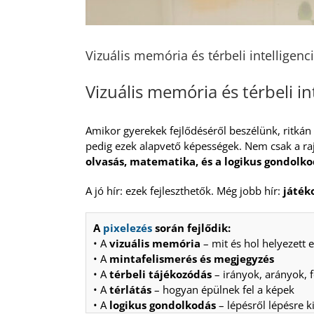
Vizuális memória és térbeli intelligenc
Vizuális memória és térbeli in
Amikor gyerekek fejlődéséről beszélünk, ritkán k
pedig ezek alapvető képességek. Nem csak a r
olvasás, matematika, és a logikus gondolk
A jó hír: ezek fejleszthetők. Még jobb hír:
játék
A
pixelezés
során fejlődik:
• A
vizuális memória
– mit és hol helyezett e
• A
mintafelismerés és megjegyzés
• A
térbeli tájékozódás
– irányok, arányok, 
• A
térlátás
– hogyan épülnek fel a képek
• A
logikus gondolkodás
– lépésről lépésre ki