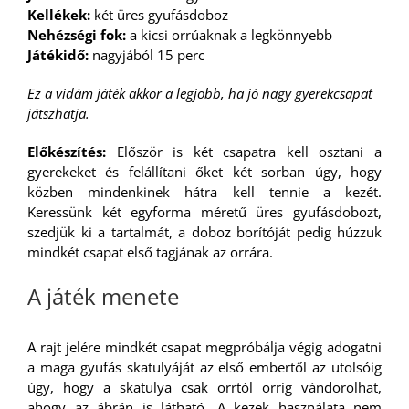
Kellékek:
két üres gyufásdoboz
Nehézségi fok:
a kicsi orrúaknak a legkönnyebb
Játékidő:
nagyjából 15 perc
Ez a vidám játék akkor a legjobb, ha jó nagy gyerekcsapat
játszhatja.
Előkészítés:
Először is két csapatra kell osztani a
gyerekeket és felállítani őket két sorban úgy, hogy
közben mindenkinek hátra kell tennie a kezét.
Keressünk két egyforma méretű üres gyufásdobozt,
szedjük ki a tartalmát, a doboz borítóját pedig húzzuk
mindkét csapat első tagjának az orrára.
A játék menete
A rajt jelére mindkét csapat megpróbálja végig adogatni
a maga gyufás skatulyáját az első embertől az utolsóig
úgy, hogy a skatulya csak orrtól orrig vándorolhat,
ahogy az ábrán is látható. A kezek használata nem