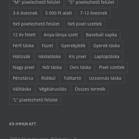
"M" pixelezhető felület
"S" pixelezhető felület
3-6 évesnek
5 000 Ft alatt
7-12 évesnek
9x9 pixelezhető felület
9x9 pixel szettek
12 év felett
Anya-lánya szett
Baseball sapka
Férfi táska
Füzet
Gyerekjáték
Gyerek táska
Hátizsák
Iskolatáska
Kis pixel
Laptoptáska
Nagy pixel
Női táska
Ovis táska
Pixel szettek
Pénztárca
Ridikül
Tolltartó
Uzsonnás táska
Válltáska
Végkiárusítás
Összes termék
“L” pixelezhető felület
K9-IMMUN KFT.
2094 Nagykovácsi, Rákóczi u. 3.