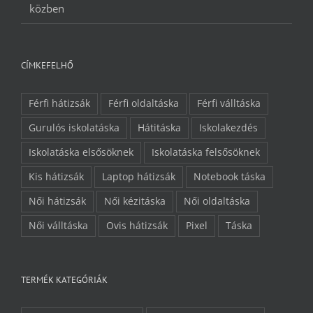
közben
CÍMKEFELHŐ
Férfi hátizsák
Férfi oldaltáska
Férfi válltáska
Gurulós iskolatáska
Hátitáska
Iskolakezdés
Iskolatáska elsősöknek
Iskolatáska felsősöknek
Kis hátizsák
Laptop hátizsák
Notebook táska
Női hátizsák
Női kézitáska
Női oldaltáska
Női válltáska
Ovis hátizsák
Pixel
Táska
TERMÉK KATEGÓRIÁK