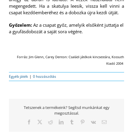
megengedett. Ha a skatulya leesik, vissza kell vinni a
csapat kezdőemberéhez és a dobozka újra kezdi útját.
Győzelem:
Az a csapat győz, amelyik elsőként juttatja el
a gyufásdobozát a saját sora végére.
Forrás: Jim Glenn, Carey Denton: Családi játékok kincsestára, Kossuth
Kiadó 2004
Egyéb játék
|
0 hozzászólás
Tetszenek a termékeink? Segítsd munkánkat egy
megosztással.
Facebook
Twitter
Reddit
LinkedIn
Tumblr
Pinterest
Vk
Email: