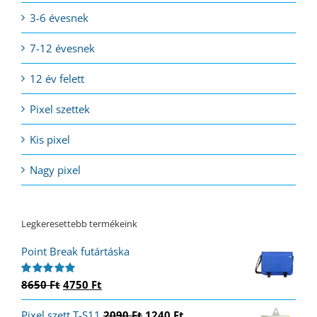
3-6 évesnek
7-12 évesnek
12 év felett
Pixel szettek
Kis pixel
Nagy pixel
Legkeresettebb termékeink
Point Break futártáska
Original
Current
8650
Ft
4750
Ft
Értékelés:
5.00
/ 5
price
price
Original
Current
Pixel szett T-S11
was:
is:
2090
Ft
1240
Ft