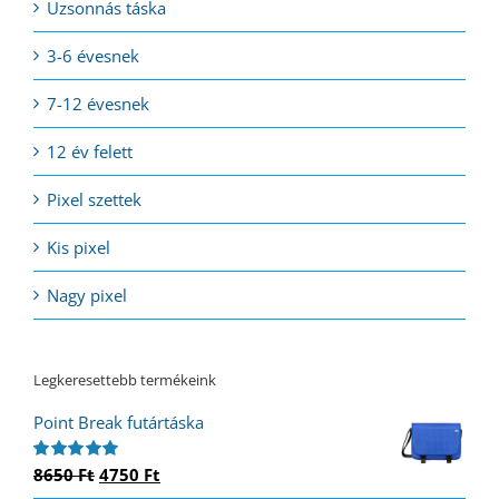
Uzsonnás táska
3-6 évesnek
7-12 évesnek
12 év felett
Pixel szettek
Kis pixel
Nagy pixel
Legkeresettebb termékeink
Point Break futártáska
Original
Current
8650
Ft
4750
Ft
Értékelés:
5.00
/ 5
price
price