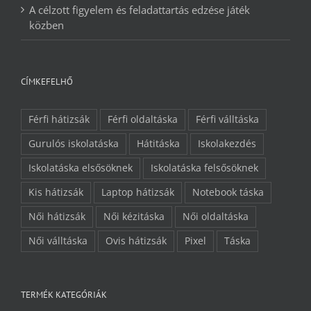
A célzott figyelem és feladattartás edzése játék
közben
CÍMKEFELHŐ
Férfi hátizsák
Férfi oldaltáska
Férfi válltáska
Gurulós iskolatáska
Hátitáska
Iskolakezdés
Iskolatáska elsősöknek
Iskolatáska felsősöknek
Kis hátizsák
Laptop hátizsák
Notebook táska
Női hátizsák
Női kézitáska
Női oldaltáska
Női válltáska
Ovis hátizsák
Pixel
Táska
TERMÉK KATEGÓRIÁK