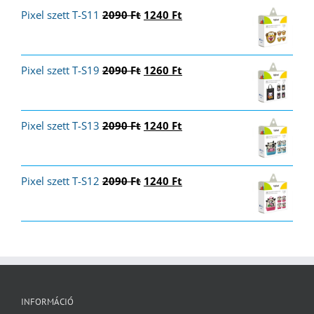
Original
Current
Pixel szett T-S11
was:
is:
2090
Ft
1240
Ft
price
price
8650 Ft.
4750 Ft.
was:
is:
2090 Ft.
1240 Ft.
Original
Current
Pixel szett T-S19
2090
Ft
1260
Ft
price
price
was:
is:
2090 Ft.
1260 Ft.
Original
Current
Pixel szett T-S13
2090
Ft
1240
Ft
price
price
was:
is:
2090 Ft.
1240 Ft.
Original
Current
Pixel szett T-S12
2090
Ft
1240
Ft
price
price
was:
is:
2090 Ft.
1240 Ft.
INFORMÁCIÓ