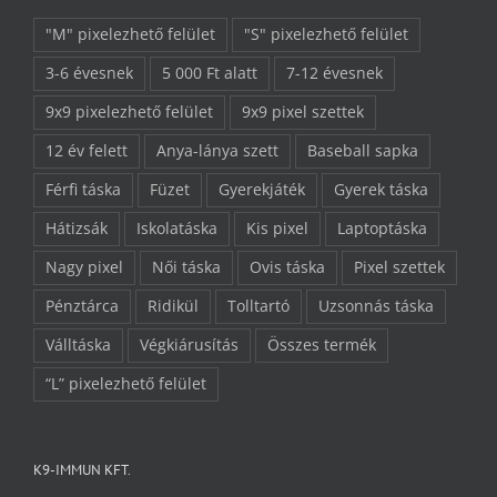
"M" pixelezhető felület
"S" pixelezhető felület
3-6 évesnek
5 000 Ft alatt
7-12 évesnek
9x9 pixelezhető felület
9x9 pixel szettek
12 év felett
Anya-lánya szett
Baseball sapka
Férfi táska
Füzet
Gyerekjáték
Gyerek táska
Hátizsák
Iskolatáska
Kis pixel
Laptoptáska
Nagy pixel
Női táska
Ovis táska
Pixel szettek
Pénztárca
Ridikül
Tolltartó
Uzsonnás táska
Válltáska
Végkiárusítás
Összes termék
“L” pixelezhető felület
K9-IMMUN KFT.