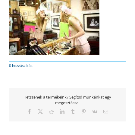
0 hozzászólás
Tetszenek a termékeink? Segítsd munkánkat egy
megosztással.
Facebook
Twitter
Reddit
LinkedIn
Tumblr
Pinterest
Vk
Email: