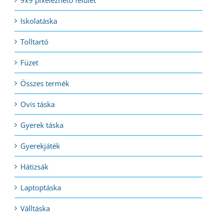
9x9 pixelezhető felület
Iskolatáska
Tolltartó
Füzet
Összes termék
Ovis táska
Gyerek táska
Gyerekjáték
Hátizsák
Laptoptáska
Válltáska