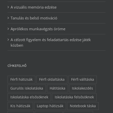
A vizuális memória edzése
Tanulás és belső motiváció
Aprólékos munkavégzés öröme
A célzott figyelem és feladattartás edzése játék
közben
CÍMKEFELHŐ
Férfi hátizsák
Férfi oldaltáska
Férfi válltáska
Gurulós iskolatáska
Hátitáska
Iskolakezdés
Iskolatáska elsősöknek
Iskolatáska felsősöknek
Kis hátizsák
Laptop hátizsák
Notebook táska