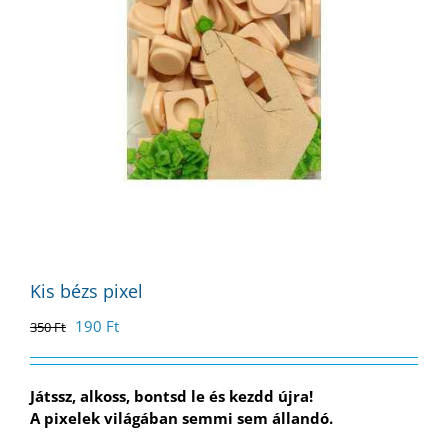
Kis bézs pixel
Original
Current
190
Ft
350
Ft
price
price
was:
is:
350 Ft.
190 Ft.
Játssz, alkoss, bontsd le és kezdd újra!
A pixelek világában semmi sem állandó.