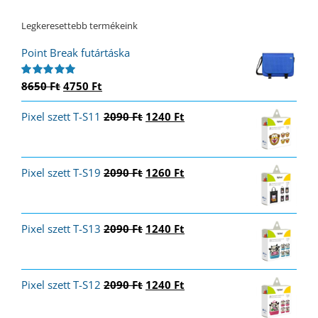
Legkeresettebb termékeink
Point Break futártáska
Original
Current
8650
Ft
4750
Ft
Értékelés:
5.00
/ 5
price
price
Original
Current
Pixel szett T-S11
was:
is:
2090
Ft
1240
Ft
price
price
8650 Ft.
4750 Ft.
was:
is:
2090 Ft.
1240 Ft.
Original
Current
Pixel szett T-S19
2090
Ft
1260
Ft
price
price
was:
is:
2090 Ft.
1260 Ft.
Original
Current
Pixel szett T-S13
2090
Ft
1240
Ft
price
price
was:
is:
2090 Ft.
1240 Ft.
Original
Current
Pixel szett T-S12
2090
Ft
1240
Ft
price
price
was:
is: