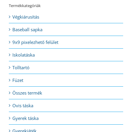
Termékkategóriák
Végkiárusítás
Baseball sapka
9x9 pixelezhető felület
Iskolatáska
Tolltartó
Füzet
Összes termék
Ovis táska
Gyerek táska
Gyerekjáték