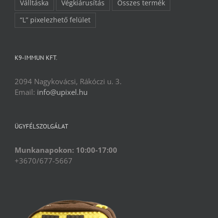
Válltáska
Végkiárusítás
Összes termék
“L” pixelezhető felület
K9-IMMUN KFT.
2094 Nagykovácsi, Rákóczi u. 3.
Email:
info@upixel.hu
ÜGYFÉLSZOLGÁLAT
Munkanapokon: 10:00-17:00
+3670/677-5667