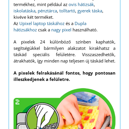
termékhez, mint például az
ovis hátizsák
,
iskolatáska
,
pénztárca
,
tolltartó
,
gyerek táska
,
kivéve két terméket.
Az
Upixel laptop táskához
és a
Dupla
hátizsákhoz
csak a
nagy pixel
használható.
A pixelek 24 különböző színben kaphatók,
segítségükkel bármilyen alakzatot kirakhatsz a
táskád speciális felületére. Visszaszedhetők,
átrakhatók, így minden nap teljesen új táskád lehet.
A pixelek felrakásánál fontos, hogy pontosan
illeszkedjenek a felületre.