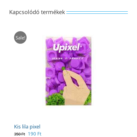
Kapcsolódó termékek
Sale!
Kis lila pixel
Original
Current
190
Ft
350
Ft