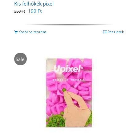
Kis felhőkék pixel
Original
Current
190
Ft
350
Ft
price
price
was:
is:
350 Ft.
190 Ft.
Kosárba teszem
Részletek
Sale!