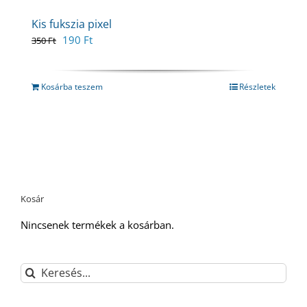
Kis fukszia pixel
Original
Current
190
Ft
350
Ft
price
price
was:
is:
350 Ft.
190 Ft.
Kosárba teszem
Részletek
Kosár
Nincsenek termékek a kosárban.
Keresés...