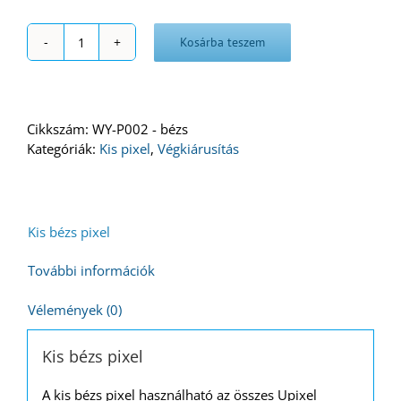
Kosárba teszem
Kis
bézs
pixel
mennyiség
Cikkszám:
WY-P002 - bézs
Kategóriák:
Kis pixel
,
Végkiárusítás
Kis bézs pixel
További információk
Vélemények (0)
Kis bézs pixel
A kis bézs pixel használható az összes Upixel