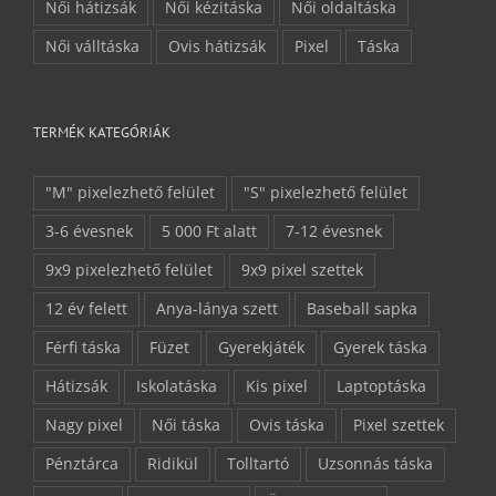
Női hátizsák
Női kézitáska
Női oldaltáska
Női válltáska
Ovis hátizsák
Pixel
Táska
TERMÉK KATEGÓRIÁK
"M" pixelezhető felület
"S" pixelezhető felület
3-6 évesnek
5 000 Ft alatt
7-12 évesnek
9x9 pixelezhető felület
9x9 pixel szettek
12 év felett
Anya-lánya szett
Baseball sapka
Férfi táska
Füzet
Gyerekjáték
Gyerek táska
Hátizsák
Iskolatáska
Kis pixel
Laptoptáska
Nagy pixel
Női táska
Ovis táska
Pixel szettek
Pénztárca
Ridikül
Tolltartó
Uzsonnás táska