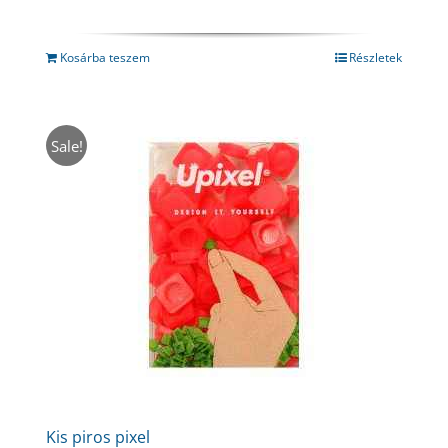
price
price
was:
is:
350 Ft.
190 Ft.
Kosárba teszem
Részletek
Sale!
Kis piros pixel