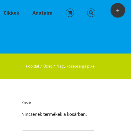
Toggle
Sliding
Cikkek
Adataim
Bar
Area
Főoldal
Üzlet
Nagy középsárga pixel
Kosár
Nincsenek termékek a kosárban.