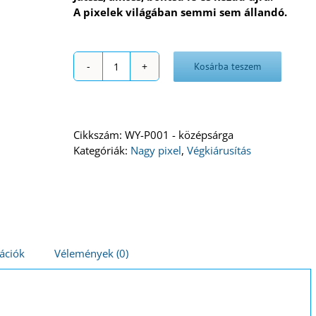
A pixelek világában semmi sem állandó.
Kosárba teszem
Nagy
középsárga
pixel
mennyiség
Cikkszám:
WY-P001 - középsárga
Kategóriák:
Nagy pixel
,
Végkiárusítás
ációk
Vélemények (0)