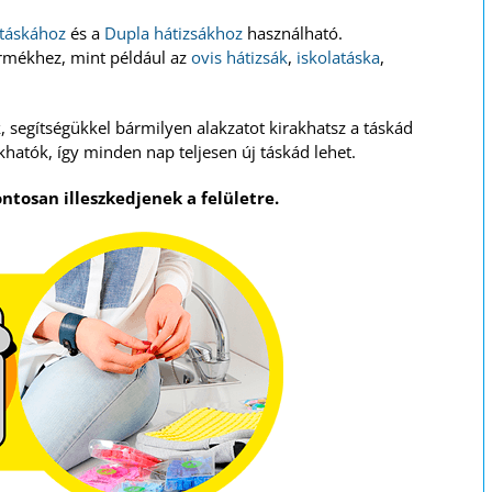
 táskához
és a
Dupla hátizsákhoz
használható.
ermékhez, mint például az
ovis hátizsák
,
iskolatáska
,
 segítségükkel bármilyen alakzatot kirakhatsz a táskád
akhatók, így minden nap teljesen új táskád lehet.
ntosan illeszkedjenek a felületre.