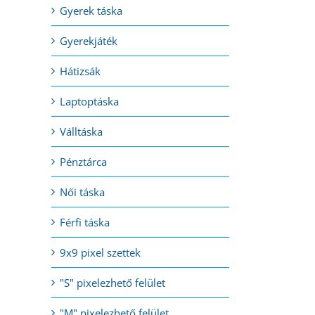
Gyerek táska
Gyerekjáték
Hátizsák
Laptoptáska
Válltáska
Pénztárca
Női táska
Férfi táska
9x9 pixel szettek
"S" pixelezhető felület
"M" pixelezhető felület