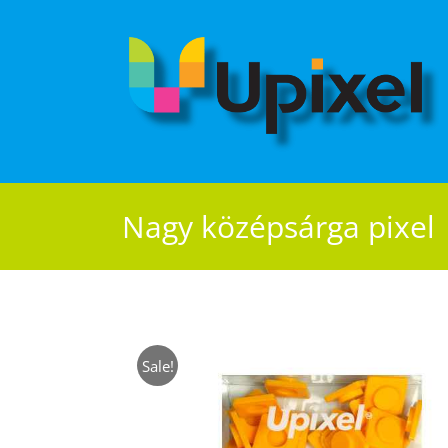
Kihagyás
Nagy középsárga pixel
Sale!