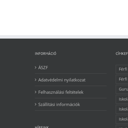
INFORMÁCIÓ
CÍMKE
ÁSZF
Férfi
Férfi
Adatvédelmi nyilatkozat
Guru
Felhasználási feltételek
Isko
Szállítási információk
Isko
Isko
HÍREINK