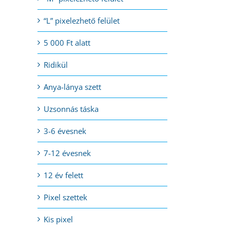
“L” pixelezhető felület
5 000 Ft alatt
Ridikül
Anya-lánya szett
Uzsonnás táska
3-6 évesnek
7-12 évesnek
12 év felett
Pixel szettek
Kis pixel