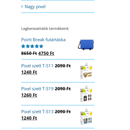
Nagy pixel
Legkeresettebb termékeink
Point Break futártáska
Original
Current
8650
Ft
4750
Ft
Értékelés:
5.00
/ 5
price
price
Pixel szett T-S11
was:
is:
2090
Ft
Original
Current
1240
Ft
8650 Ft.
4750 Ft.
price
price
was:
is:
Pixel szett T-S19
2090
Ft
2090 Ft.
1240 Ft.
Original
Current
1260
Ft
price
price
was:
is:
Pixel szett T-S13
2090
Ft
2090 Ft.
1260 Ft.
Original
Current
1240
Ft
price
price