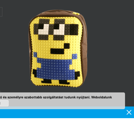
rű és személyre szabottabb szolgáltatást tudunk nyújtani. Weboldalunk
d
mék
×