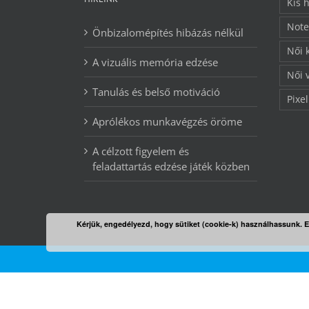
Kis 
Note
Önbizalomépítés hibázás nélkül
Női 
A vizuális memória edzése
Női 
Tanulás és belső motiváció
Pixel
Aprólékos munkavégzés öröme
A célzott figyelem és
feladattartás edzése játék közben
Kérjük, engedélyezd, hogy sütiket (cookie-k) használhassunk. 