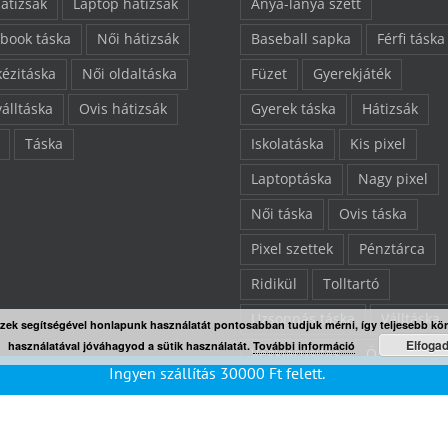
hátizsák
Laptop hátizsák
Anya-lánya szett
book táska
Női hátizsák
Baseball sapka
Férfi táska
kézitáska
Női oldaltáska
Füzet
Gyerekjáték
válltáska
Ovis hátizsák
Gyerek táska
Hátizsák
Táska
Iskolatáska
Kis pixel
Laptoptáska
Nagy pixel
Női táska
Ovis táska
Pixel szettek
Pénztárca
Ridikül
Tolltartó
Uzsonnás táska
Válltáska
Ezek segítségével honlapunk használatát pontosabban tudjuk mérni, így teljesebb kö
Elfoga
használatával jóváhagyod a sütik használatát.
További információ
Végkiárusítás
Összes ter
Ingyen szállítás
30000
Ft
felett.
“L” pixelezhető felület