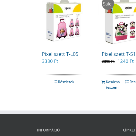
Sale!
Pixel szett T-L05
Pixel szett T-S
Original
C
3380
Ft
1240
Ft
2090
Ft
price
p
was:
i
2090 Ft.
1
Részletek
Kosárba
Rés
teszem
INFORMÁCIÓ
CÍMKE