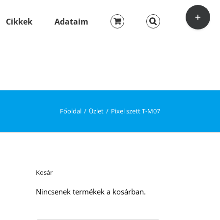
Toggle
Sliding
Cikkek
Adataim
Bar
Area
Főoldal
Üzlet
Pixel szett T-M07
Kosár
Nincsenek termékek a kosárban.