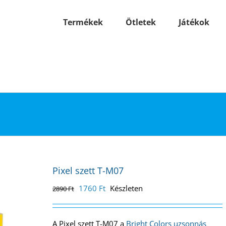
Termékek
Ötletek
Játékok
Pixel szett T-M07
Original
Current
1760
Ft
Készleten
2890
Ft
price
price
was:
is:
2890 Ft.
1760 Ft.
A Pixel szett T-M07 a
Bright Colors uzsonnás