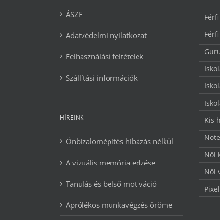
ÁSZF
Férfi
Férfi
Adatvédelmi nyilatkozat
Guru
Felhasználási feltételek
Isko
Szállítási információk
Isko
Isko
HÍREINK
Kis 
Note
Önbizalomépítés hibázás nélkül
Női 
A vizuális memória edzése
Női 
Tanulás és belső motiváció
Pixel
Aprólékos munkavégzés öröme