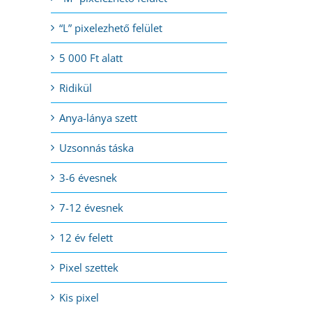
“L” pixelezhető felület
5 000 Ft alatt
Ridikül
Anya-lánya szett
Uzsonnás táska
3-6 évesnek
7-12 évesnek
12 év felett
Pixel szettek
Kis pixel