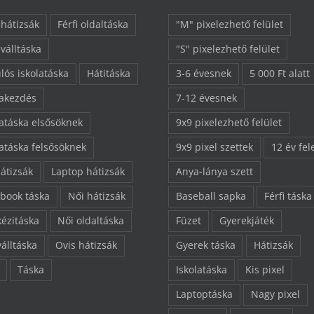
 hátizsák
Férfi oldaltáska
"M" pixelezhető felület
 válltáska
"S" pixelezhető felület
lós iskolatáska
Hátitáska
3-6 évesnek
5 000 Ft alatt
lakezdés
7-12 évesnek
latáska elsősöknek
9x9 pixelezhető felület
latáska felsősöknek
9x9 pixel szettek
12 év fel
hátizsák
Laptop hátizsák
Anya-lánya szett
book táska
Női hátizsák
Baseball sapka
Férfi táska
kézitáska
Női oldaltáska
Füzet
Gyerekjáték
válltáska
Ovis hátizsák
Gyerek táska
Hátizsák
Táska
Iskolatáska
Kis pixel
Laptoptáska
Nagy pixel