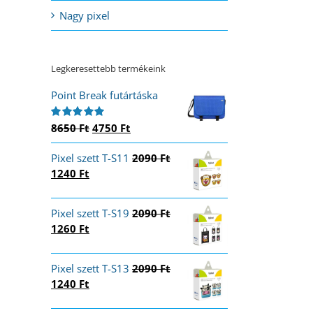
Nagy pixel
Legkeresettebb termékeink
Point Break futártáska
Original
Current
8650
Ft
4750
Ft
Értékelés:
5.00
/ 5
price
price
Pixel szett T-S11
was:
is:
2090
Ft
Original
Current
1240
Ft
8650 Ft.
4750 Ft.
price
price
was:
is:
Pixel szett T-S19
2090
Ft
2090 Ft.
1240 Ft.
Original
Current
1260
Ft
price
price
was:
is:
Pixel szett T-S13
2090
Ft
2090 Ft.
1260 Ft.
Original
Current
1240
Ft
price
price