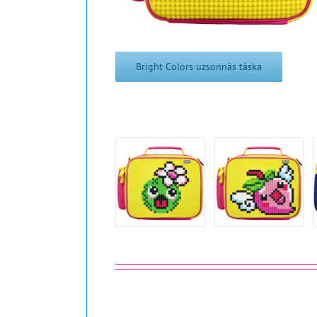
Bright Colors uzsonnás táska