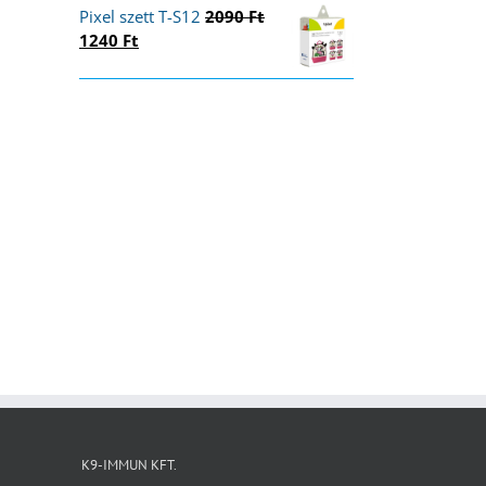
was:
is:
Pixel szett T-S12
2090
Ft
2090 Ft.
1240 Ft.
Original
Current
1240
Ft
price
price
was:
is:
2090 Ft.
1240 Ft.
K9-IMMUN KFT.