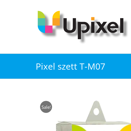
Kihagyás
Pixel szett T-M07
Sale!