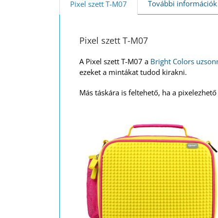
További információk
Pixel szett T-M07
Pixel szett T-M07
A Pixel szett T-M07 a
Bright Colors uzson
ezeket a mintákat tudod kirakni.
Más táskára is feltehető, ha a pixelezhető