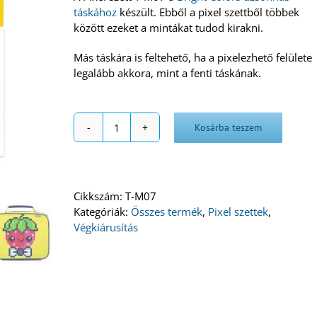
táskához
készült. Ebből a pixel szettből többek
között ezeket a mintákat tudod kirakni.
Más táskára is feltehető, ha a pixelezhető felülete
legalább akkora, mint a fenti táskának.
Kosárba teszem
Pixel
szett
T-
M07
Cikkszám:
T-M07
mennyiség
Kategóriák:
Összes termék
,
Pixel szettek
,
Végkiárusítás