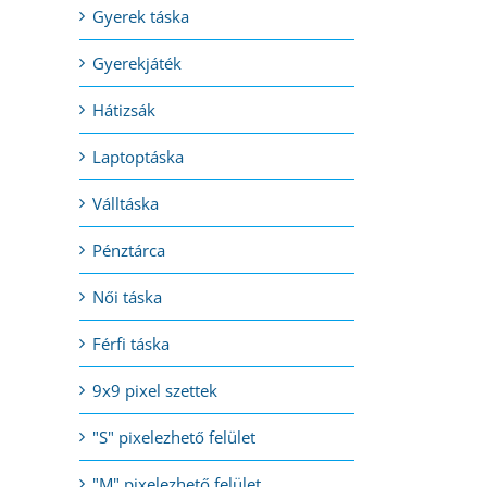
Gyerek táska
Gyerekjáték
Hátizsák
Laptoptáska
Válltáska
Pénztárca
Női táska
Férfi táska
9x9 pixel szettek
"S" pixelezhető felület
"M" pixelezhető felület