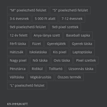
"M" pixelezhető felület
"S" pixelezhető felület
3-6 évesnek
5 000 Ft alatt
7-12 évesnek
9x9 pixelezhető felület
9x9 pixel szettek
12 év felett
Anya-lánya szett
Baseball sapka
Férfi táska
Füzet
Gyerekjáték
Gyerek táska
Hátizsák
Iskolatáska
Kis pixel
Laptoptáska
Nagy pixel
Női táska
Ovis táska
Pixel szettek
Pénztárca
Ridikül
Tolltartó
Uzsonnás táska
Válltáska
Végkiárusítás
Összes termék
“L” pixelezhető felület
K9-IMMUN KFT.