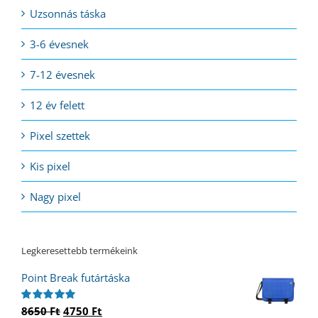
Uzsonnás táska
3-6 évesnek
7-12 évesnek
12 év felett
Pixel szettek
Kis pixel
Nagy pixel
Legkeresettebb termékeink
Point Break futártáska
Original
Current
8650
Ft
4750
Ft
Értékelés: