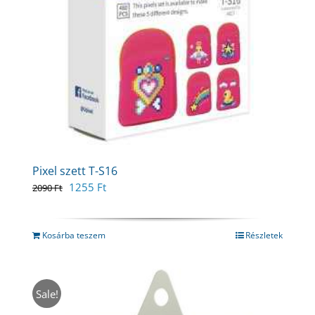
Pixel szett T-S16
Original
Current
1255
Ft
2090
Ft
price
price
was:
is:
2090 Ft.
1255 Ft.
Kosárba teszem
Részletek
Sale!