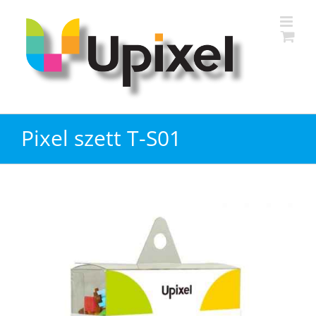
Kihagyás
Pixel szett T-S01