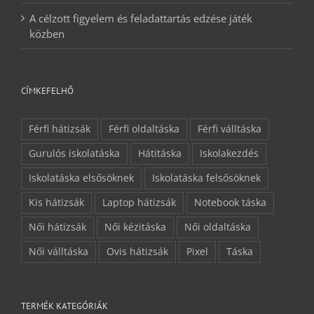
A célzott figyelem és feladattartás edzése játék
közben
CÍMKEFELHŐ
Férfi hátizsák
Férfi oldaltáska
Férfi válltáska
Gurulós iskolatáska
Hátitáska
Iskolakezdés
Iskolatáska elsősöknek
Iskolatáska felsősöknek
Kis hátizsák
Laptop hátizsák
Notebook táska
Női hátizsák
Női kézitáska
Női oldaltáska
Női válltáska
Ovis hátizsák
Pixel
Táska
TERMÉK KATEGÓRIÁK