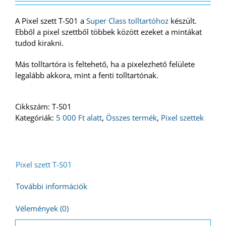
A Pixel szett T-S01 a
Super Class tolltartóhoz
készült.
Ebből a pixel szettből többek között ezeket a mintákat
tudod kirakni.
Más tolltartóra is feltehető, ha a pixelezhető felülete
legalább akkora, mint a fenti tolltartónak.
Cikkszám:
T-S01
Kategóriák:
5 000 Ft alatt
,
Összes termék
,
Pixel szettek
Pixel szett T-S01
További információk
Vélemények (0)