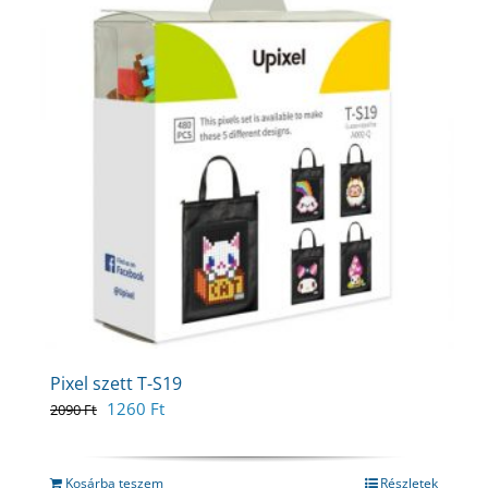
Pixel szett T-S19
Original
Current
1260
Ft
2090
Ft
price
price
was:
is:
2090 Ft.
1260 Ft.
Kosárba teszem
Részletek