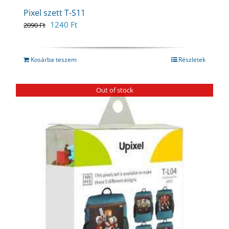
Pixel szett T-S11
Original
Current
1240
Ft
2090
Ft
price
price
was:
is:
2090 Ft.
1240 Ft.
Kosárba teszem
Részletek
Out of stock