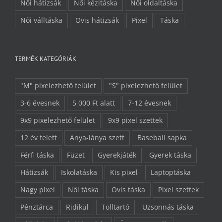
Női hátizsák
Női kézitáska
Női oldaltáska
Női válltáska
Ovis hátizsák
Pixel
Táska
TERMÉK KATEGÓRIÁK
"M" pixelezhető felület
"S" pixelezhető felület
3-6 évesnek
5 000 Ft alatt
7-12 évesnek
9x9 pixelezhető felület
9x9 pixel szettek
12 év felett
Anya-lánya szett
Baseball sapka
Férfi táska
Füzet
Gyerekjáték
Gyerek táska
Hátizsák
Iskolatáska
Kis pixel
Laptoptáska
Nagy pixel
Női táska
Ovis táska
Pixel szettek
Pénztárca
Ridikül
Tolltartó
Uzsonnás táska