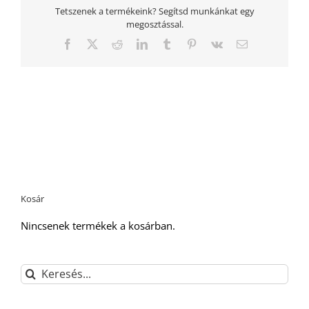
Tetszenek a termékeink? Segítsd munkánkat egy
megosztással.
Facebook
Twitter
Reddit
LinkedIn
Tumblr
Pinterest
Vk
Email:
Kosár
Nincsenek termékek a kosárban.
Keresés...