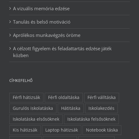
A vizuális memória edzése
Tanulás és belső motiváció
Aprólékos munkavégzés öröme
A célzott figyelem és feladattartás edzése játék
közben
CÍMKEFELHŐ
Férfi hátizsák
Férfi oldaltáska
Férfi válltáska
Gurulós iskolatáska
Hátitáska
Iskolakezdés
Iskolatáska elsősöknek
Iskolatáska felsősöknek
Kis hátizsák
Laptop hátizsák
Notebook táska