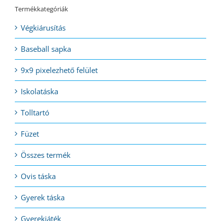
Termékkategóriák
Végkiárusítás
Baseball sapka
9x9 pixelezhető felület
Iskolatáska
Tolltartó
Füzet
Összes termék
Ovis táska
Gyerek táska
Gyerekjáték