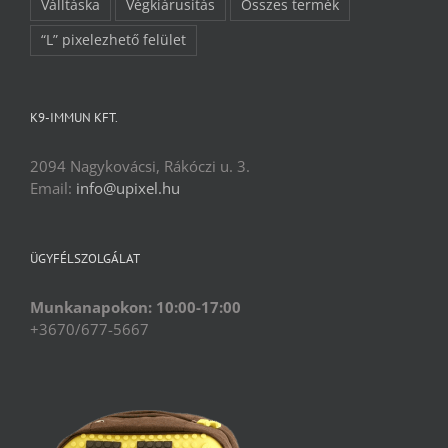
Válltáska
Végkiárusítás
Összes termék
“L” pixelezhető felület
K9-IMMUN KFT.
2094 Nagykovácsi, Rákóczi u. 3.
Email:
info@upixel.hu
ÜGYFÉLSZOLGÁLAT
Munkanapokon: 10:00-17:00
+3670/677-5667