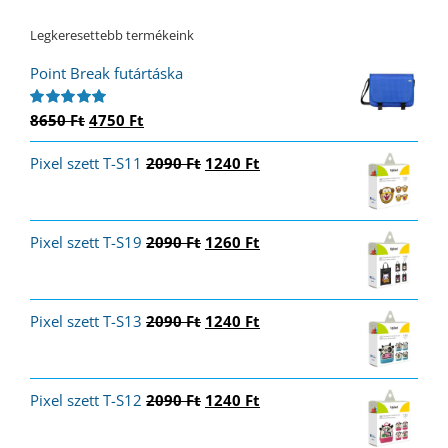
Legkeresettebb termékeink
Point Break futártáska
Original
Current
8650
Ft
4750
Ft
Értékelés:
5.00
/ 5
price
price
Original
Current
Pixel szett T-S11
was:
is:
2090
Ft
1240
Ft
price
price
8650 Ft.
4750 Ft.
was:
is:
2090 Ft.
1240 Ft.
Original
Current
Pixel szett T-S19
2090
Ft
1260
Ft
price
price
was:
is:
2090 Ft.
1260 Ft.
Original
Current
Pixel szett T-S13
2090
Ft
1240
Ft
price
price
was:
is:
2090 Ft.
1240 Ft.
Original
Current
Pixel szett T-S12
2090
Ft
1240
Ft
price
price
was:
is: