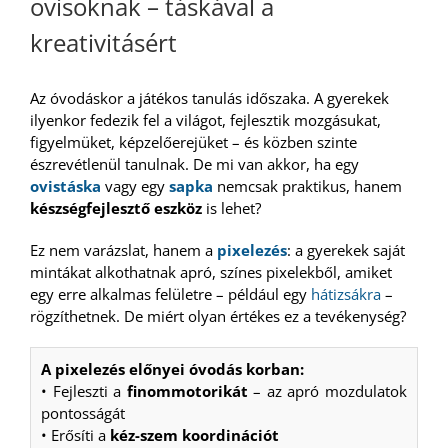
ovisoknak – táskával a
kreativitásért
Az óvodáskor a játékos tanulás időszaka. A gyerekek
ilyenkor fedezik fel a világot, fejlesztik mozgásukat,
figyelmüket, képzelőerejüket – és közben szinte
észrevétlenül tanulnak. De mi van akkor, ha egy
ovistáska
vagy egy
sapka
nemcsak praktikus, hanem
készségfejlesztő eszköz
is lehet?
Ez nem varázslat, hanem a
pixelezés
: a gyerekek saját
mintákat alkothatnak apró, színes pixelekből, amiket
egy erre alkalmas felületre – például egy
hátizsákra
–
rögzíthetnek. De miért olyan értékes ez a tevékenység?
A pixelezés előnyei óvodás korban:
• Fejleszti a
finommotorikát
– az apró mozdulatok
pontosságát
• Erősíti a
kéz-szem koordinációt