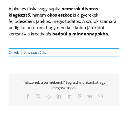
A pixeles táska vagy sapka
nemcsak divatos
kiegészítő
, hanem
okos eszköz
is a gyerekek
fejlődésében. Játékos, mégis tudatos. A szülők számára
pedig külön öröm, hogy nem kell külön játékidőt
keresni – a kreativitás
beépül a mindennapokba
.
Cikkek
|
0 hozzászólás
Tetszenek a termékeink? Segítsd munkánkat egy
megosztással.
Facebook
Twitter
Reddit
LinkedIn
Tumblr
Pinterest
Vk
Email: