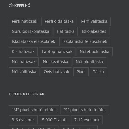
CÍMKEFELHŐ
Férfi hátizsák
Férfi oldaltáska
Férfi válltáska
Gurulós iskolatáska
Hátitáska
Iskolakezdés
Iskolatáska elsősöknek
Iskolatáska felsősöknek
Kis hátizsák
Laptop hátizsák
Notebook táska
Női hátizsák
Női kézitáska
Női oldaltáska
Női válltáska
Ovis hátizsák
Pixel
Táska
TERMÉK KATEGÓRIÁK
"M" pixelezhető felület
"S" pixelezhető felület
3-6 évesnek
5 000 Ft alatt
7-12 évesnek