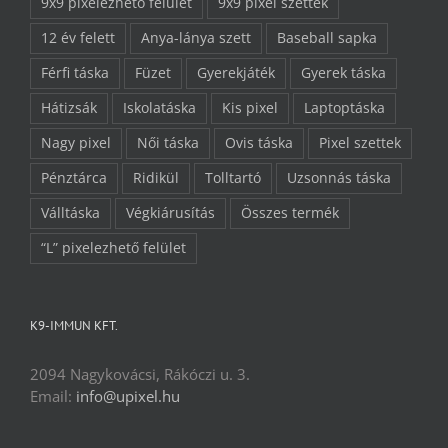
9x9 pixelezhető felület
9x9 pixel szettek
12 év felett
Anya-lánya szett
Baseball sapka
Férfi táska
Füzet
Gyerekjáték
Gyerek táska
Hátizsák
Iskolatáska
Kis pixel
Laptoptáska
Nagy pixel
Női táska
Ovis táska
Pixel szettek
Pénztárca
Ridikül
Tolltartó
Uzsonnás táska
Válltáska
Végkiárusítás
Összes termék
“L” pixelezhető felület
K9-IMMUN KFT.
2094 Nagykovácsi, Rákóczi u. 3.
Email:
info@upixel.hu