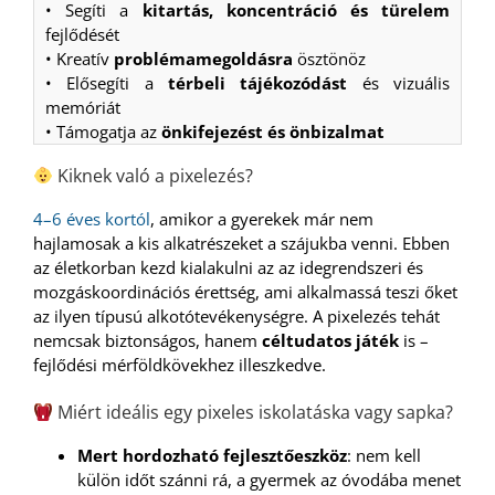
• Segíti a
kitartás, koncentráció és türelem
fejlődését
• Kreatív
problémamegoldásra
ösztönöz
• Elősegíti a
térbeli tájékozódást
és vizuális
memóriát
• Támogatja az
önkifejezést és önbizalmat
Kiknek való a pixelezés?
4–6 éves kortól
, amikor a gyerekek már nem
hajlamosak a kis alkatrészeket a szájukba venni. Ebben
az életkorban kezd kialakulni az az idegrendszeri és
mozgáskoordinációs érettség, ami alkalmassá teszi őket
az ilyen típusú alkotótevékenységre. A pixelezés tehát
nemcsak biztonságos, hanem
céltudatos játék
is –
fejlődési mérföldkövekhez illeszkedve.
Miért ideális egy pixeles iskolatáska vagy sapka?
Mert hordozható fejlesztőeszköz
: nem kell
külön időt szánni rá, a gyermek az óvodába menet