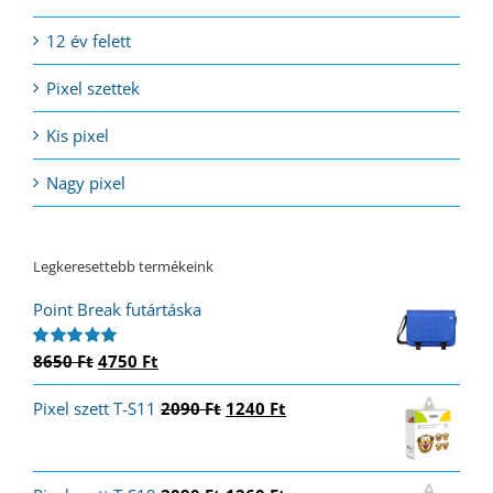
12 év felett
Pixel szettek
Kis pixel
Nagy pixel
Legkeresettebb termékeink
Point Break futártáska
Original
Current
8650
Ft
4750
Ft
Értékelés:
5.00
/ 5
price
price
Original
Current
Pixel szett T-S11
was:
is:
2090
Ft
1240
Ft
price
price
8650 Ft.
4750 Ft.
was:
is:
2090 Ft.
1240 Ft.