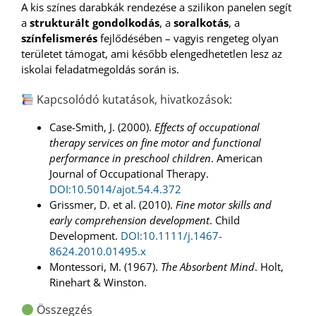
A kis színes darabkák rendezése a szilikon panelen segít
a
strukturált gondolkodás
, a
soralkotás
, a
színfelismerés
fejlődésében – vagyis rengeteg olyan
területet támogat, ami később elengedhetetlen lesz az
iskolai feladatmegoldás során is.
Kapcsolódó kutatások, hivatkozások:
Case-Smith, J. (2000).
Effects of occupational
therapy services on fine motor and functional
performance in preschool children
. American
Journal of Occupational Therapy.
DOI:10.5014/ajot.54.4.372
Grissmer, D. et al. (2010).
Fine motor skills and
early comprehension development
. Child
Development.
DOI:10.1111/j.1467-
8624.2010.01495.x
Montessori, M. (1967).
The Absorbent Mind
. Holt,
Rinehart & Winston.
Összegzés