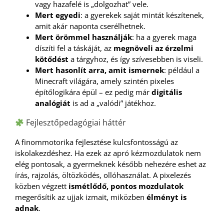
vagy hazafelé is „dolgozhat” vele.
Mert egyedi
: a gyerekek saját mintát készítenek,
amit akár naponta cserélhetnek.
Mert örömmel használják
: ha a gyerek maga
díszíti fel a táskáját, az
megnöveli az érzelmi
kötődést
a tárgyhoz, és így szívesebben is viseli.
Mert hasonlít arra, amit ismernek
: például a
Minecraft világára, amely szintén pixeles
építőlogikára épül – ez pedig már
digitális
analógiát
is ad a „valódi” játékhoz.
Fejlesztőpedagógiai háttér
A finommotorika fejlesztése kulcsfontosságú az
iskolakezdéshez. Ha ezek az apró kézmozdulatok nem
elég pontosak, a gyermeknek később nehezére eshet az
írás, rajzolás, öltözködés, ollóhasználat. A pixelezés
közben végzett
ismétlődő, pontos mozdulatok
megerősítik az ujjak izmait, miközben
élményt is
adnak
.