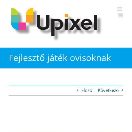
Kihagyás
Fejlesztő játék ovisoknak
Előző
Következő
View
Larger
Image