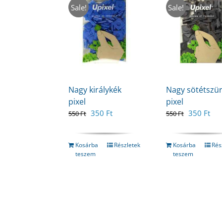
Sale!
Sale!
Nagy királykék
Nagy sötétszü
pixel
pixel
Original
Current
Original
Cur
350
Ft
350
Ft
550
Ft
550
Ft
price
price
price
pri
was:
is:
was:
is:
550 Ft.
350 Ft.
550 Ft.
350
Kosárba
Részletek
Kosárba
Rés
teszem
teszem