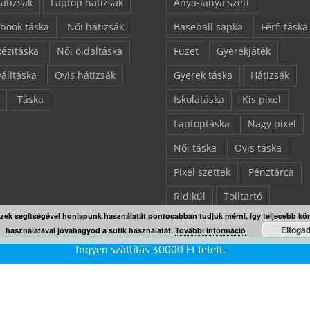
hátizsák
Laptop hátizsák
Anya-lánya szett
book táska
Női hátizsák
Baseball sapka
Férfi táska
kézitáska
Női oldaltáska
Füzet
Gyerekjáték
válltáska
Ovis hátizsák
Gyerek táska
Hátizsák
Táska
Iskolatáska
Kis pixel
Laptoptáska
Nagy pixel
Női táska
Ovis táska
Pixel szettek
Pénztárca
Ridikül
Tolltartó
Ezek segítségével honlapunk használatát pontosabban tudjuk mérni, így teljesebb kö
Uzsonnás táska
Válltáska
Elfoga
használatával jóváhagyod a sütik használatát.
További információ
Végkiárusítás
Összes ter
Ingyen szállítás
30000
Ft
felett.
“L” pixelezhető felület