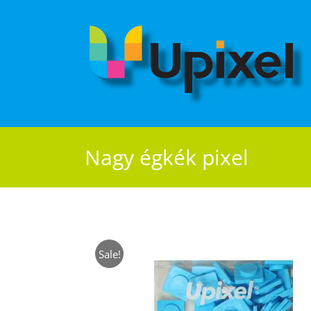
Kihagyás
Nagy égkék pixel
Sale!