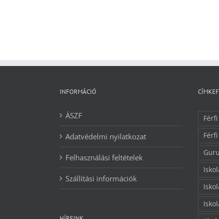
INFORMÁCIÓ
CÍMKE
ÁSZF
Férfi
Férfi
Adatvédelmi nyilatkozat
Guru
Felhasználási feltételek
Isko
Szállítási információk
Isko
Isko
HÍREINK