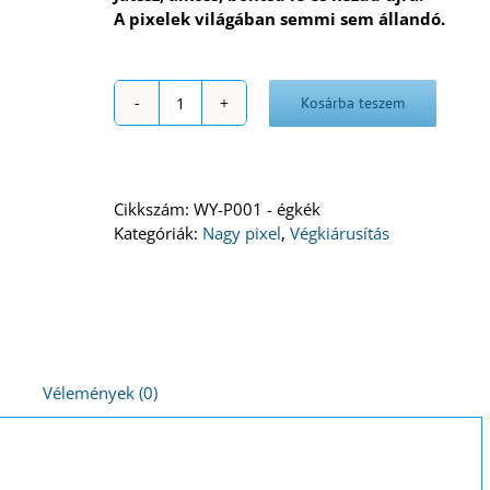
A pixelek világában semmi sem állandó.
Kosárba teszem
Nagy
égkék
pixel
mennyiség
Cikkszám:
WY-P001 - égkék
Kategóriák:
Nagy pixel
,
Végkiárusítás
Vélemények (0)