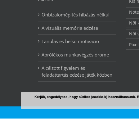
Kis 
Note
Önbizalomépítés hibázás nélkül
Női 
A vizuális memória edzése
Női 
Tanulás és belső motiváció
Pixel
Aprólékos munkavégzés öröme
A célzott figyelem és
feladattartás edzése játék közben
Kérjük, engedélyezd, hogy sütiket (cookie-k) használhassunk. 