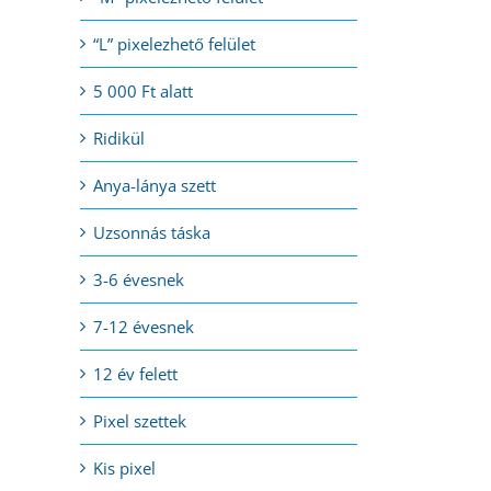
“L” pixelezhető felület
5 000 Ft alatt
Ridikül
Anya-lánya szett
Uzsonnás táska
3-6 évesnek
7-12 évesnek
12 év felett
Pixel szettek
Kis pixel