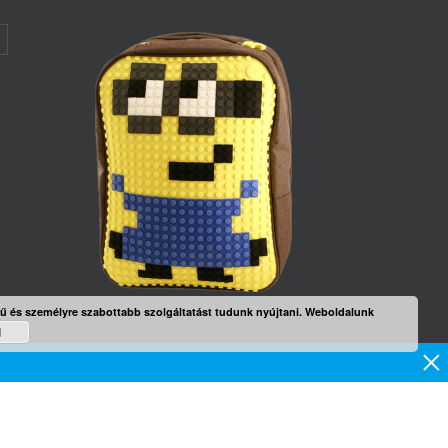
rű és személyre szabottabb szolgáltatást tudunk nyújtani. Weboldalunk
d
×
mék