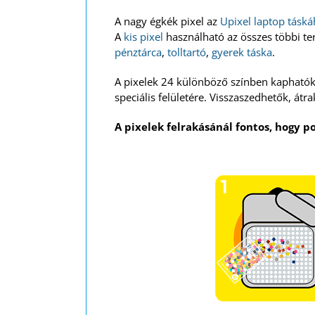
A nagy égkék pixel az
Upixel laptop tásk
A
kis pixel
használható az összes többi t
pénztárca
,
tolltartó
,
gyerek táska
.
A pixelek 24 különböző színben kaphatók,
speciális felületére. Visszaszedhetők, átr
A pixelek felrakásánál fontos, hogy po