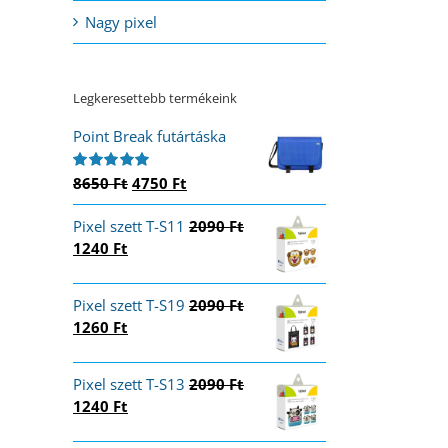
Nagy pixel
Legkeresettebb termékeink
Point Break futártáska
Original
Current
8650
Ft
4750
Ft
Értékelés:
5.00
/ 5
price
price
Pixel szett T-S11
was:
is:
2090
Ft
Original
Current
1240
Ft
8650 Ft.
4750 Ft.
price
price
was:
is:
Pixel szett T-S19
2090
Ft
2090 Ft.
1240 Ft.
Original
Current
1260
Ft
price
price
was:
is:
Pixel szett T-S13
2090
Ft
2090 Ft.
1260 Ft.
Original
Current
1240
Ft
price
price