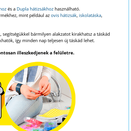
ához
és a
Dupla hátizsákhoz
használható.
ermékhez, mint például az
ovis hátizsák
,
iskolatáska
,
 segítségükkel bármilyen alakzatot kirakhatsz a táskád
akhatók, így minden nap teljesen új táskád lehet.
ntosan illeszkedjenek a felületre.