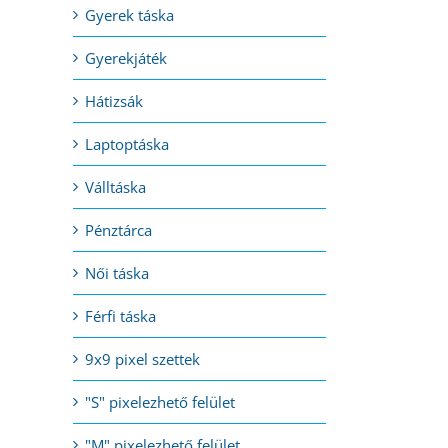
Gyerek táska
Gyerekjáték
Hátizsák
Laptoptáska
Válltáska
Pénztárca
Női táska
Férfi táska
9x9 pixel szettek
"S" pixelezhető felület
"M" pixelezhető felület