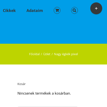
Toggle
Sliding
Cikkek
Adataim
Bar
Area
Főoldal
Üzlet
Nagy égkék pixel
Kosár
Nincsenek termékek a kosárban.