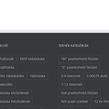
FELHŐ
TERMÉK KATEGÓRIÁK
 hátizsák
Férfi oldaltáska
"M" pixelezhető felület
 válltáska
"S" pixelezhető felület
lós iskolatáska
Hátitáska
3-6 évesnek
5 000 Ft alatt
lakezdés
7-12 évesnek
latáska elsősöknek
9x9 pixelezhető felület
latáska felsősöknek
9x9 pixel szettek
12 év fel