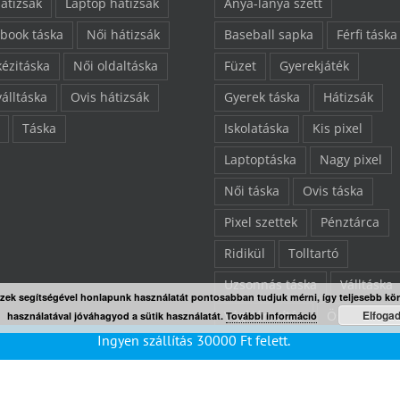
hátizsák
Laptop hátizsák
Anya-lánya szett
book táska
Női hátizsák
Baseball sapka
Férfi táska
kézitáska
Női oldaltáska
Füzet
Gyerekjáték
válltáska
Ovis hátizsák
Gyerek táska
Hátizsák
Táska
Iskolatáska
Kis pixel
Laptoptáska
Nagy pixel
Női táska
Ovis táska
Pixel szettek
Pénztárca
Ridikül
Tolltartó
Uzsonnás táska
Válltáska
Ezek segítségével honlapunk használatát pontosabban tudjuk mérni, így teljesebb kö
Elfoga
Végkiárusítás
Összes ter
használatával jóváhagyod a sütik használatát.
További információ
Ingyen szállítás
30000
Ft
felett.
“L” pixelezhető felület