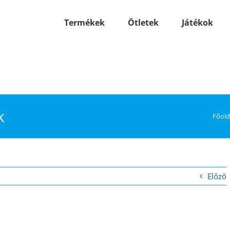
Termékek
Ötletek
Játékok
k
Főold
Előző