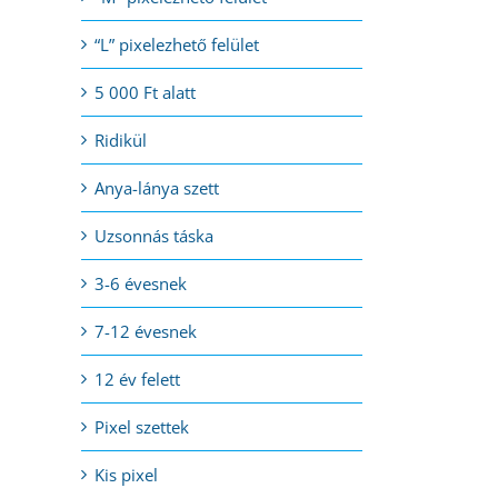
“L” pixelezhető felület
5 000 Ft alatt
Ridikül
Anya-lánya szett
Uzsonnás táska
3-6 évesnek
7-12 évesnek
12 év felett
Pixel szettek
Kis pixel