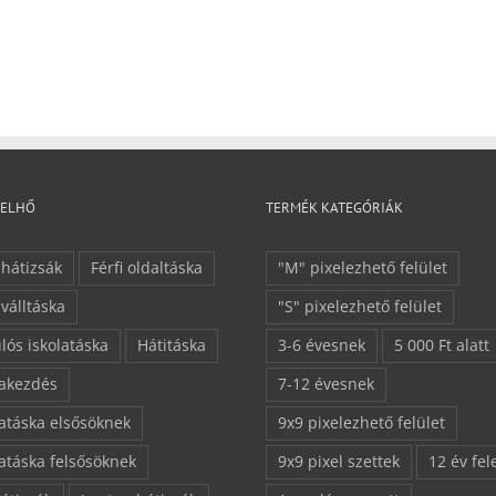
FELHŐ
TERMÉK KATEGÓRIÁK
 hátizsák
Férfi oldaltáska
"M" pixelezhető felület
 válltáska
"S" pixelezhető felület
lós iskolatáska
Hátitáska
3-6 évesnek
5 000 Ft alatt
lakezdés
7-12 évesnek
latáska elsősöknek
9x9 pixelezhető felület
latáska felsősöknek
9x9 pixel szettek
12 év fel