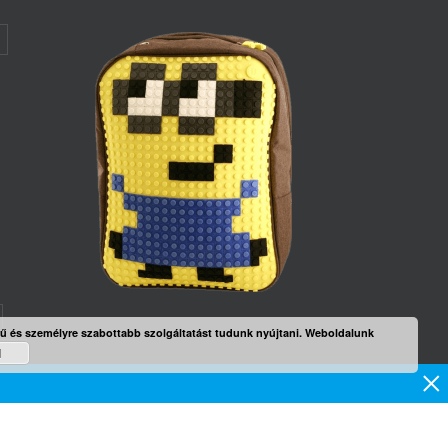
rű és személyre szabottabb szolgáltatást tudunk nyújtani. Weboldalunk
d
mék
×