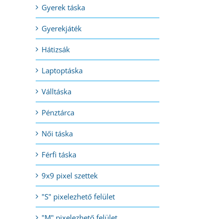
Gyerek táska
Gyerekjáték
l:
Hátizsák
Laptoptáska
Válltáska
Pénztárca
Női táska
Férfi táska
9x9 pixel szettek
"S" pixelezhető felület
"M" pixelezhető felület