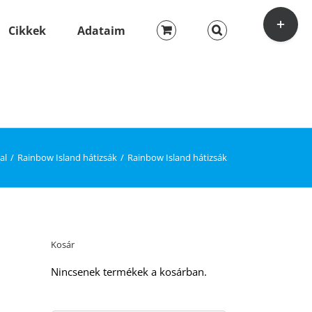
Toggle
Sliding
Cikkek
Adataim
Bar
Area
al
Rainbow Island hátizsák
Rainbow Island hátizsák
Kosár
Nincsenek termékek a kosárban.