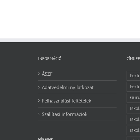
INFORMÁCIÓ
CÍMKE
ÁSZF
Férfi
Férfi
Adatvédelmi nyilatkozat
Guru
Felhasználási feltételek
Isko
Szállítási információk
Isko
Isko
HÍREINK