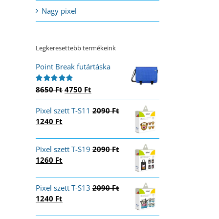
Nagy pixel
Legkeresettebb termékeink
Point Break futártáska
Original
Current
8650
Ft
4750
Ft
Értékelés:
5.00
/ 5
price
price
Pixel szett T-S11
was:
is:
2090
Ft
Original
Current
1240
Ft
8650 Ft.
4750 Ft.
price
price
was:
is:
Pixel szett T-S19
2090
Ft
2090 Ft.
1240 Ft.
Original
Current
1260
Ft
price
price
was:
is:
Pixel szett T-S13
2090
Ft
2090 Ft.
1260 Ft.
Original
Current
1240
Ft
price
price