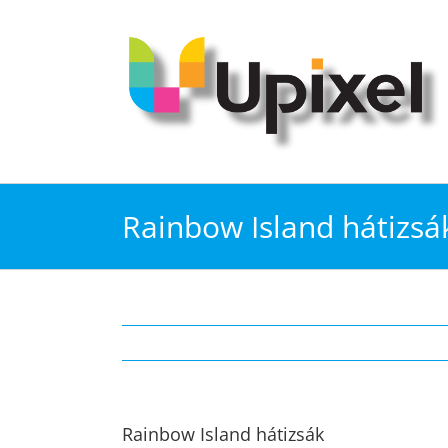
Kihagyás
Rainbow Island hátizsá
Rainbow Island hátizsák