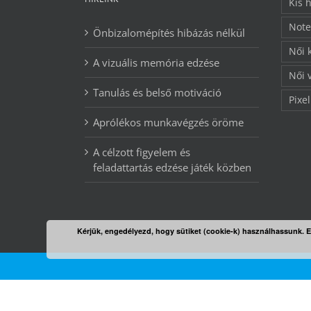
Kis 
Note
Önbizalomépítés hibázás nélkül
Női 
A vizuális memória edzése
Női 
Tanulás és belső motiváció
Pixel
Aprólékos munkavégzés öröme
A célzott figyelem és
feladattartás edzése játék közben
Kérjük, engedélyezd, hogy sütiket (cookie-k) használhassunk. 