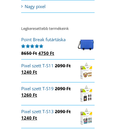
Nagy pixel
Legkeresettebb termékeink
Point Break futártáska
Original
Current
8650
Ft
4750
Ft
Értékelés:
5.00
/ 5
price
price
Pixel szett T-S11
was:
is:
2090
Ft
Original
Current
1240
Ft
8650 Ft.
4750 Ft.
price
price
was:
is:
Pixel szett T-S19
2090
Ft
2090 Ft.
1240 Ft.
Original
Current
1260
Ft
price
price
was:
is:
Pixel szett T-S13
2090
Ft
2090 Ft.
1260 Ft.
Original
Current
1240
Ft
price
price