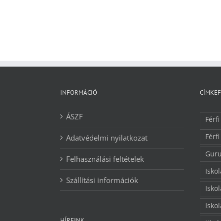
INFORMÁCIÓ
CÍMKE
ÁSZF
Férfi
Férfi
Adatvédelmi nyilatkozat
Guru
Felhasználási feltételek
Isko
Szállítási információk
Isko
Isko
HÍREINK