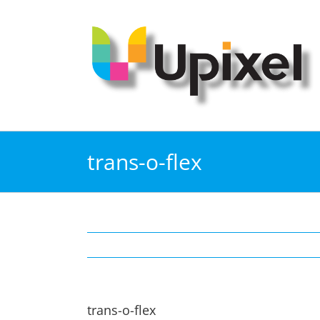
Kihagyás
trans-o-flex
trans-o-flex