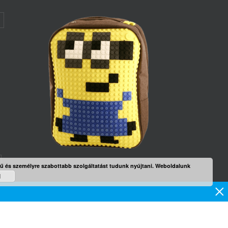
rű és személyre szabottabb szolgáltatást tudunk nyújtani. Weboldalunk
d
mék
×