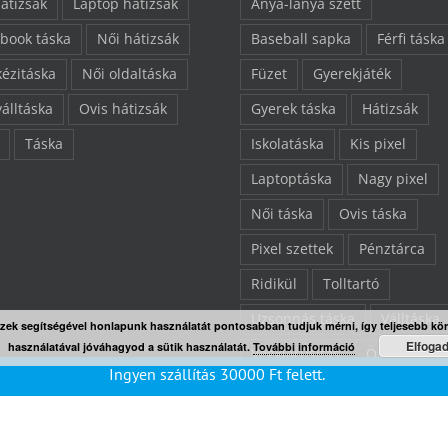
hátizsák
Laptop hátizsák
Anya-lánya szett
book táska
Női hátizsák
Baseball sapka
Férfi táska
kézitáska
Női oldaltáska
Füzet
Gyerekjáték
válltáska
Ovis hátizsák
Gyerek táska
Hátizsák
Táska
Iskolatáska
Kis pixel
Laptoptáska
Nagy pixel
Női táska
Ovis táska
Pixel szettek
Pénztárca
Ridikül
Tolltartó
Uzsonnás táska
Válltáska
Ezek segítségével honlapunk használatát pontosabban tudjuk mérni, így teljesebb kö
Elfoga
használatával jóváhagyod a sütik használatát.
További információ
Végkiárusítás
Összes ter
Ingyen szállítás
30000
Ft
felett.
“L” pixelezhető felület