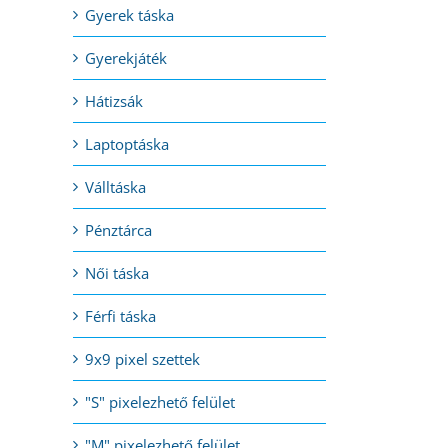
Gyerek táska
Gyerekjáték
Hátizsák
Laptoptáska
Válltáska
Pénztárca
Női táska
Férfi táska
9x9 pixel szettek
"S" pixelezhető felület
"M" pixelezhető felület