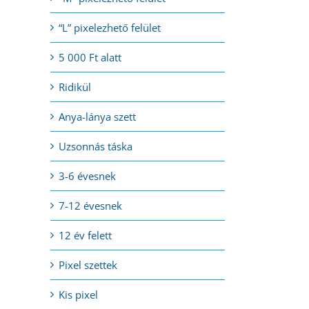
“L” pixelezhető felület
5 000 Ft alatt
Ridikül
Anya-lánya szett
Uzsonnás táska
3-6 évesnek
7-12 évesnek
12 év felett
Pixel szettek
Kis pixel