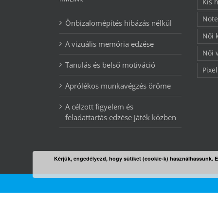
Kis 
Note
Önbizalomépítés hibázás nélkül
Női 
A vizuális memória edzése
Női 
Tanulás és belső motiváció
Pixel
Aprólékos munkavégzés öröme
A célzott figyelem és
feladattartás edzése játék közben
Kérjük, engedélyezd, hogy sütiket (cookie-k) használhassunk. 