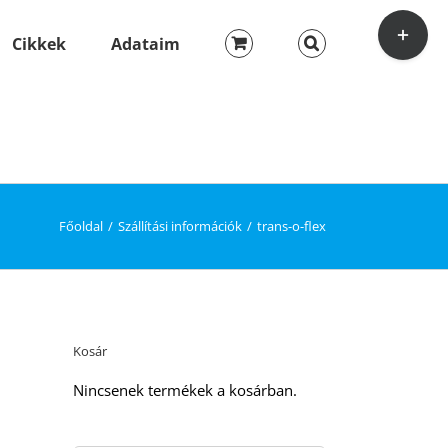
Toggle
Sliding
Cikkek
Adataim
Bar
Area
Főoldal
Szállítási információk
trans-o-flex
Kosár
Nincsenek termékek a kosárban.