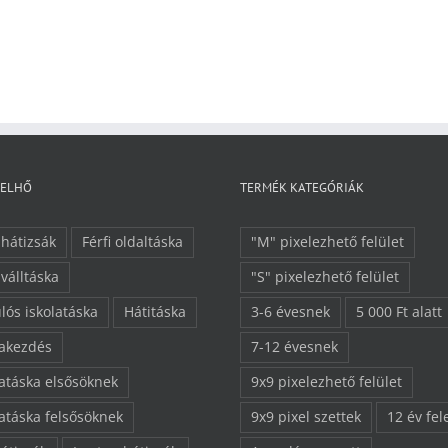
FELHŐ
TERMÉK KATEGÓRIÁK
 hátizsák
Férfi oldaltáska
"M" pixelezhető felület
 válltáska
"S" pixelezhető felület
lós iskolatáska
Hátitáska
3-6 évesnek
5 000 Ft alatt
lakezdés
7-12 évesnek
latáska elsősöknek
9x9 pixelezhető felület
latáska felsősöknek
9x9 pixel szettek
12 év fel